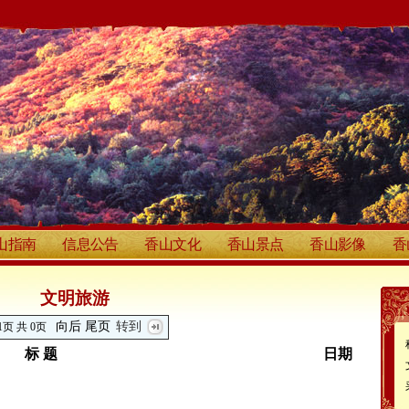
山指南
信息公告
香山文化
香山景点
香山影像
香
文明旅游
向后
尾页
转到
1页 共 0页
标 题
日期