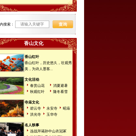
内搜索：
香山文化
香山红叶
香山红叶，历史悠久，壮观秀
美，为诗人墨客...
文化活动
春赏山花
消夏避暑
秋观红叶
隆冬看雪
寺庙文化
碧云寺
永安寺
昭庙
洪光寺
玉华寺
名人轶事
连战拜谒孙中山衣冠冢