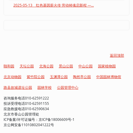
2025-05-13 红色基因薪火传 劳动铸魂启新程 —...
返回顶部
颐和园
天坛公园
北海公园
景山公园
中山公园
国家植物园
北京动物园
紫竹院公园
玉渊潭公园
陶然亭公园
中国园林博物馆
路县故城遗址公园
园林学校
公园管理中心
咨询服务电话010-62591222
投诉受理电话010-62591155
应急救援电话010-62590634
北京市香山公园管理处
ICP备案/许可证编号：京ICP备18006609号-1
京公网安备11010802041222号