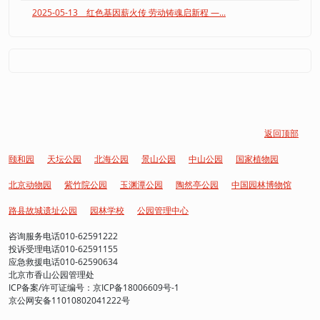
2025-05-13 红色基因薪火传 劳动铸魂启新程 —...
返回顶部
颐和园
天坛公园
北海公园
景山公园
中山公园
国家植物园
北京动物园
紫竹院公园
玉渊潭公园
陶然亭公园
中国园林博物馆
路县故城遗址公园
园林学校
公园管理中心
咨询服务电话010-62591222
投诉受理电话010-62591155
应急救援电话010-62590634
北京市香山公园管理处
ICP备案/许可证编号：京ICP备18006609号-1
京公网安备11010802041222号