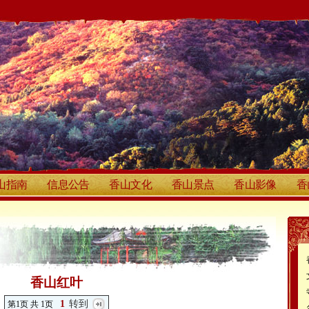
山指南
信息公告
香山文化
香山景点
香山影像
香
香山红叶
1
转到
第1页 共 1页