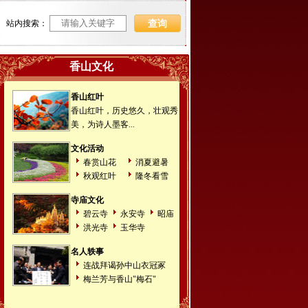
站内搜索：
香山文化
香山红叶
香山红叶，历史悠久，壮观秀
美，为诗人墨客...
文化活动
春赏山花
消夏避暑
秋观红叶
隆冬看雪
寺庙文化
碧云寺
永安寺
昭庙
洪光寺
玉华寺
名人轶事
连战拜谒孙中山衣冠冢
梅兰芳与香山"梅石"