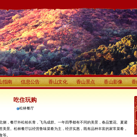
山指南
信息公告
香山文化
香山景点
香山影像
香
吃住玩购
松林餐厅
北侧，餐厅外松柏长青，飞鸟成群。一年四季都有不同的美景，春品繁花、夏避
赏美景。松林餐厅以经营鲁味菜肴为主，经济实惠，既有品种丰富的家常菜肴，
食等。