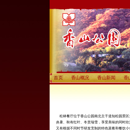
首页
香山概况
香山新闻
香
松林餐厅位于香山公园南北主干道知松园景区
炎暑、秋有红叶、冬赏瑞雪，享受美味的同时欣
又有根据不同时节研发烹制的特色菜肴和餐饮小