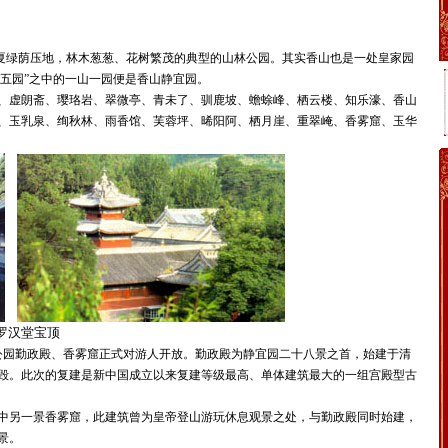
绿荫压地，林木葱葱、花树繁茂的典型的山林公园。其实香山也是一处皇家园
山五园”之中的一山一园便是香山静宜园。
、虚朗斋、璎珞岩、翠微亭、青未了、驯鹿坡、蟾蜍峰、栖云楼、知乐濠、香山
、玉乳泉、绚秋林、雨香馆、芙蓉坪、晞阳阿、栖月崖、重翠崦、香雾窟、玉华
罗汉堂宝顶
香山公园勤政殿、香雾窟正式对游人开放。勤政殿为静宜园二十八景之首，始建于清
焚毁。此次的复建是新中国成立以来复建等级最高、单体建筑最大的一组宫殿型古
另一景香雾窟，此建筑曾为皇帝登山游玩休息观景之处，与勤政殿同时始建，
景。