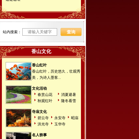
站内搜索：
香山文化
香山红叶
香山红叶，历史悠久，壮观秀
美，为诗人墨客...
文化活动
春赏山花
消夏避暑
秋观红叶
隆冬看雪
寺庙文化
碧云寺
永安寺
昭庙
洪光寺
玉华寺
名人轶事