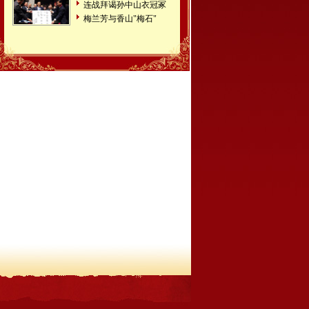
连战拜谒孙中山衣冠冢
梅兰芳与香山"梅石"