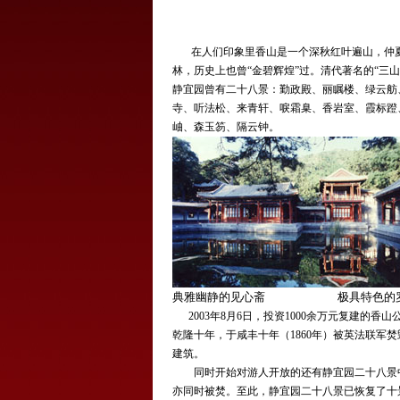
在人们印象里香山是一个深秋红叶遍山，仲夏
林，历史上也曾“金碧辉煌”过。清代著名的“三
静宜园曾有二十八景：勤政殿、丽瞩楼、绿云舫
寺、听法松、来青轩、唳霜臬、香岩室、霞标蹬
岫、森玉笏、隔云钟。
典雅幽静的见心斋
极具特色的
2003年8月6日，投资1000余万元复建的
乾隆十年，于咸丰十年（1860年）被英法联军
建筑。
同时开始对游人开放的还有静宜园二十八景中
亦同时被焚。至此，静宜园二十八景已恢复了十