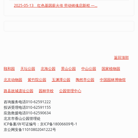
2025-05-13 红色基因薪火传 劳动铸魂启新程 —...
返回顶部
颐和园
天坛公园
北海公园
景山公园
中山公园
国家植物园
北京动物园
紫竹院公园
玉渊潭公园
陶然亭公园
中国园林博物馆
路县故城遗址公园
园林学校
公园管理中心
咨询服务电话010-62591222
投诉受理电话010-62591155
应急救援电话010-62590634
北京市香山公园管理处
ICP备案/许可证编号：京ICP备18006609号-1
京公网安备11010802041222号