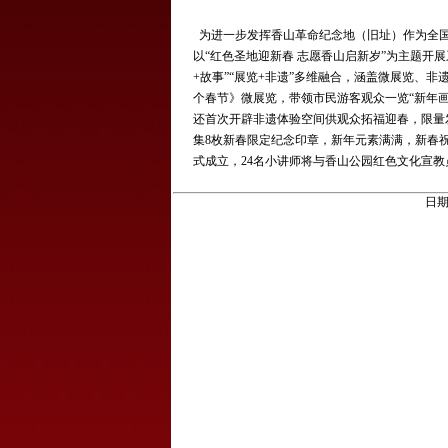
为进一步发挥香山革命纪念地（旧址）作为全国
以“红色圣地迎新春 志愿香山启新岁”为主题开展
+故事”“展览+非遗”多维融合，涵盖微展览、
个春节》微展览，带领市民游客观众一览“新年
还首次开辟非遗体验空间供观众拓福迎春，限量
集8枚新春限定纪念印章，新年元素满满，新春
式成立，24名小讲师将与香山公园红色文化宣
日期