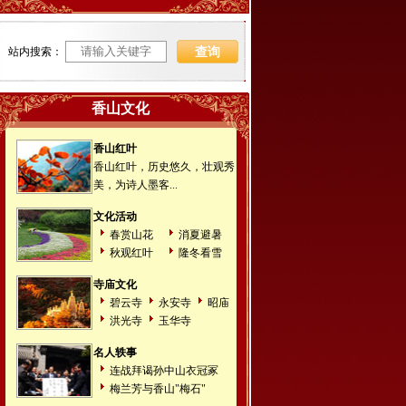
站内搜索：
香山文化
香山红叶
香山红叶，历史悠久，壮观秀
美，为诗人墨客...
文化活动
春赏山花
消夏避暑
秋观红叶
隆冬看雪
寺庙文化
碧云寺
永安寺
昭庙
洪光寺
玉华寺
名人轶事
连战拜谒孙中山衣冠冢
梅兰芳与香山"梅石"