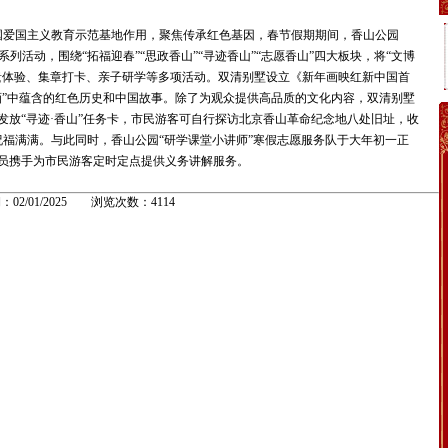
爱国主义教育示范基地作用，聚焦传承红色基因，春节假期期间，香山公园
系列活动，围绕“拓福迎春”“思政香山”“寻迹香山”“志愿香山”四大板块，将“文博
非遗体验、集章打卡、亲子研学等多项活动。双清别墅设立《新年画映红新中国首
画”中蕴含的红色历史和中国故事。除了为观众提供高品质的文化内容，双清别墅
发放“寻迹·香山”任务卡，市民游客可自行探访北京香山革命纪念地八处旧址，收
祝福满满。与此同时，香山公园“研学课堂小讲师”寒假志愿服务队于大年初一正
教员携手为市民游客定时定点提供义务讲解服务。
：02/01/2025 浏览次数：4114