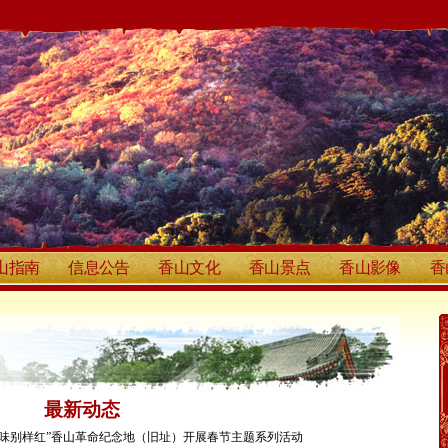
山指南
信息公告
香山文化
香山景点
香山影像
香
最新动态
年味别样红”香山革命纪念地（旧址）开展春节主题系列活动