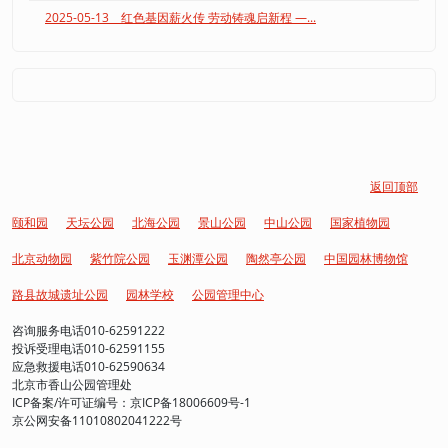
2025-05-13 红色基因薪火传 劳动铸魂启新程 —...
返回顶部
颐和园
天坛公园
北海公园
景山公园
中山公园
国家植物园
北京动物园
紫竹院公园
玉渊潭公园
陶然亭公园
中国园林博物馆
路县故城遗址公园
园林学校
公园管理中心
咨询服务电话010-62591222
投诉受理电话010-62591155
应急救援电话010-62590634
北京市香山公园管理处
ICP备案/许可证编号：京ICP备18006609号-1
京公网安备11010802041222号