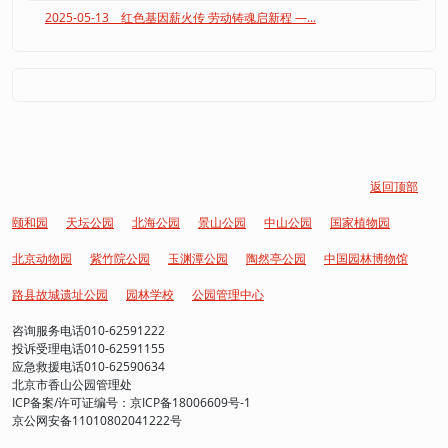
2025-05-13 红色基因薪火传 劳动铸魂启新程 —...
返回顶部
颐和园
天坛公园
北海公园
景山公园
中山公园
国家植物园
北京动物园
紫竹院公园
玉渊潭公园
陶然亭公园
中国园林博物馆
路县故城遗址公园
园林学校
公园管理中心
咨询服务电话010-62591222
投诉受理电话010-62591155
应急救援电话010-62590634
北京市香山公园管理处
ICP备案/许可证编号：京ICP备18006609号-1
京公网安备11010802041222号