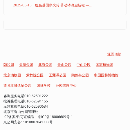
2025-05-13 红色基因薪火传 劳动铸魂启新程 —...
返回顶部
颐和园
天坛公园
北海公园
景山公园
中山公园
国家植物园
北京动物园
紫竹院公园
玉渊潭公园
陶然亭公园
中国园林博物馆
路县故城遗址公园
园林学校
公园管理中心
咨询服务电话010-62591222
投诉受理电话010-62591155
应急救援电话010-62590634
北京市香山公园管理处
ICP备案/许可证编号：京ICP备18006609号-1
京公网安备11010802041222号